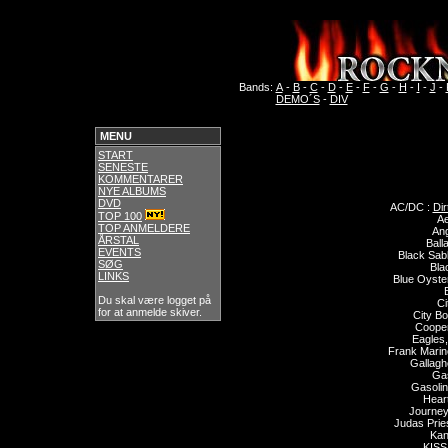
Bands:
A
-
B
-
C
-
D
-
E
-
F
-
G
-
H
-
I
-
J
-
DEMO´S
-
DIV
MENU
START
SENESTE
KOMMENTARER
NYE ALBUMS
DVD
AC/DC :
Di
TOP 100
Ae
TOP ANMELDERE
Ang
ÅRSTAL
Ball
EVENTS
Black Sab
SØG
Bla
LINKS
Blue Oyster
Du skal være logget på
Ci
for at anmelde skiver.
City Bo
Cooper
Eagles
Frank Mari
Gallagh
Gas
Gasolin
Hear
Journey
Judas Prie
Kan
KISS