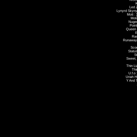
K
Led 
Lynyrd Skyny
Mott :
Mot
Nugen
Point
Queen 
R
Ra
Runaways
Scor
Statu
S
Sweet,
Thin Li
Thi
U.f.o 
Uriah 
Y And 