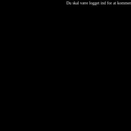
Du skal være logget ind for at kommen