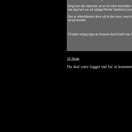
Dog kan det nævnes at en af mine favoritter 
har jeg hørt en så oplagt Richie Sambora (s
Det er efterhånden ikke så tit det sker, men 
tal på bordet.
Til sidst vil jeg sige at Heaven And Earth har
10 Skala
Du skal være logget ind for at kommen