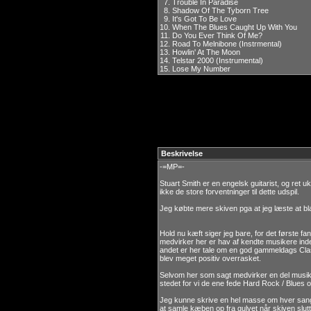
7.
Trouble In Paradise
8.
Shadow Of The Tyborn Tree
9.
It's Got To Be Love
10.
When The Blues Caught Up With You
11.
Do You Ever Think Of Me?
12.
Road To Melnibone (Instrmental)
13.
Howlin' At The Moon
14.
Telstar 2000 (Instrumental)
15.
Lose My Number
Beskrivelse
-=MP=-
Stuart Smith er en engelsk guitarist, og ret u
ikke de store forventninger til dette udspil.
Jeg købte mere skiven pga at jeg læste at b
Hold nu kæft siger jeg bare, for det første fa
medvirker her er hav af kendte musikere ind
andet er her tale om en god gammeldags Class
blev meget positiv overrasket.
Selvom her som sagt medvirker en del musikere
stedet for vi de ene fede Hard Rock / Blues 
Jeg kunne skrive en hel masse om hver sang, 
at samle kæben op fra gulvet når skiven slutt