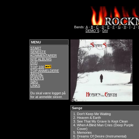
Bands:
A
-
B
-
C
-
D
-
E
-
F
-
G
-
H
-
I
-
J
-
DEMO´S
-
DIV
MENU
START
SENESTE
KOMMENTARER
NYE ALBUMS
DVD
TOP 100
TOP ANMELDERE
ÅRSTAL
EVENTS
SØG
LINKS
Du skal være logget på
for at anmelde skiver.
Sange
1.
Don't Keep Me Waiting
2.
Heaven & Earth
3.
See That My Grave Is Kept Clean
4.
When A Blind Man Cries (Deep Purple
Cover)
5.
Memories
6.
Dreams Of Desire (Instrumental)