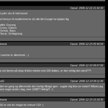
Opsat: 2006-12-22 21:42:43
Lyder sku ik helt tosset
 hensyn til medlemmerne så ville lidt Google ha hjulpet dig
llini: Gesang
 Cross: Gitarre
 Scholz: Bass
Fliszar: Schlagzeug
inavia
Opsat: 2006-12-23 05:46:54
t samme er albummet...:)
Opsat: 2006-12-23 09:07:06
ge set denne på ebay til ikke mindre end 100 dollars, er den virklig det værd???
seD
Opsat: 2006-12-23 09:11:49
den en gang og afleverede den hurtigt tilbage igen - sagde mig ikke en meter!! Måske jeg
mene noget andet i dag, men 100$?? Aldrig!!! :-)
inavia
Opsat: 2006-12-23 10:18:30
D er vist for meget for enhver CD! :)