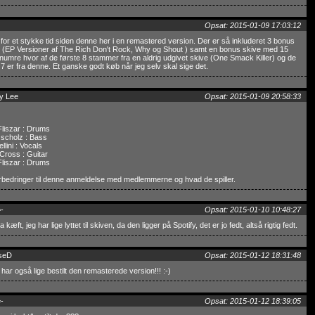
Opsat: 2015-01-09 17:03:12
for et stykke tid siden denne her i en remastered version. Der er så inkluderet 3 bonus
 (EP Versioner af The Rich Don't Rock, Why og Shout ) samt en bonus skive med 15
umre hvor af de første 8 stammer fra en aldrig udgivet skive (One Smack Killer) og de
 7 er fra denne. Et ganske godt køb når jeg selv skal sige det.
y Lee
Opsat: 2015-01-09 20:58:33
Fliszar : Drums
 scholz : Bass
llini : Vocals
 Cross : Guitar
Fliszar : Drums
orbedringer til denne anmeldelse med medlemmerne og hvad de spiller.
-
Opsat: 2015-01-10 10:48:27
 kæft, jeg har lige lyttet til skiven, da den ligger på Spotify, det er jo fedt, altså rigtig fedt.
seD
Opsat: 2015-01-12 18:31:48
, har også lige bestilt den remasterede version!!! :-)
-
Opsat: 2015-01-12 18:39:05