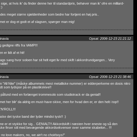
l sige, at hvis ik' du finder denne her til standardpris, behøver man ik' ofre en milliard-
 :)
ndes meget større sjældenheder som bedre har fortjent en høj pris..
et er dog et godt et af slagsen, spørger man mig!
inavia
Opsat: 2006-12-23 21:21:12
ig gedigne riffs fra VAMP!!!
 er lidt af et hit!
ags sang hvor soloen har sit helt eget liv med skift i akkordrundgangen... Very
able!
inavia
Opsat: 2006-12-23 21:38:46
 "All Nite" (måske albummets mest metalliske nummer) er edderperkeme en dosis nitro
dt som lydspor på en plastikskive!!
påfund med en forlænget trommesolo som studiotrack er da genial!!
et her blir' da aldrig en must-have-skive, men for hvad den er, er den helt i top!!
N'ROLL!!!
ke det tyske band der lyder mindst tysk!! :)
ne er et stykke for sig... GENIALT!! Akkordskift i næsten hver eneste og så den
ske firser stil med bevægende akkordsekvenser over samme skabelon... !!!
 no love makers, no, we ain't no choirboys!"