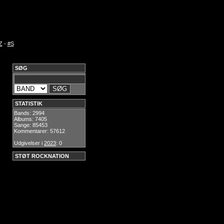
Z
-
#S
SØG
STATISTIK
Bands: 2994
Albums: 7405
Sange: 85453
Kommentarer: 57612
Udgivelser i
2023
: 0
STØT ROCKNATION