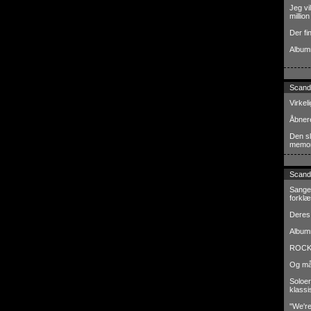
Jeg vi
million
Der fi
Albumm
Scand
Virkel
Åbneren
Den sl
memor
Scand
Sangen
forklæ
Deres 
Albumm
ROCK'
Og mås
Soloer
klassi
"We're