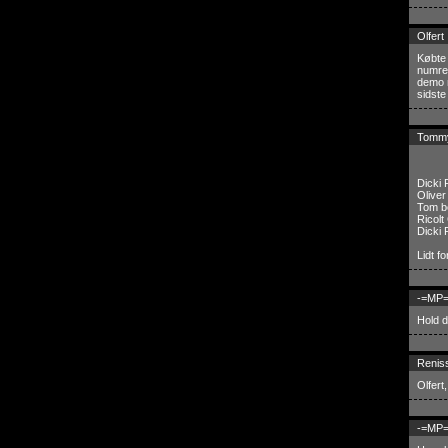
Olfert
Købte 
numre
demo n
sidste
Tomm
Dicki 
Oliver
Tom be
Ricolt
Dicki 
Lidt f
-=MP=
Hold da
Renis
Olfert
-=MP=