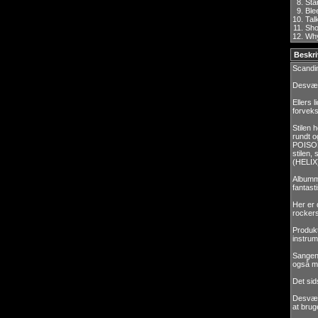
8.
Sta
9.
Ble
10.
Tal
11.
Sh
12.
Wh
Beskri
Scandi
Desværr
Ellers 
forvek
Stilen 
rundt 
POISON.
stilen,
(HELIX)
Albumme
fantast
Her er 
rocker
Produkt
instrum
Sangene
også ma
Det sid
Desværr
at bruge