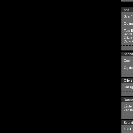
bcd
Scan" 
Og med
Tom Be
Ricolf
Oliver
Dicki 
Scand
Cool!
Og de
Olfert
Har li
Renis
Lånte 
ville 
Scand
100 US