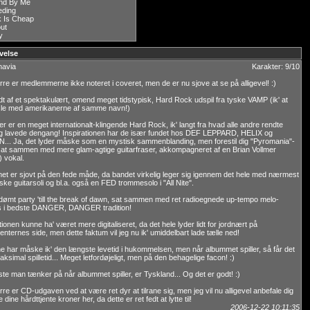
nd By Me
eding
k Is Cheap
out
y
velse
navia
Karakter: 9/10
e er medlemmerne ikke noteret i coveret, men de er nu sjove at se på alligevel! :)
lidt af et spektakulært, omend meget tidstypisk, Hard Rock udspil fra tyske VAMP (ik' at
sle med amerikanerne af samme navn!)
her er en meget internationalt-klingende Hard Rock, ik' langt fra hvad alle andre rendte
og lavede dengang! Inspirationen har de især fundet hos DEF LEPPARD, HELIX og
.. Ja, det lyder måske som en mystisk sammenblanding, men forestil dig "Pyromania"-
 sat sammen med mere glam-agtige guitarfraser, akkompagneret af en Brian Vollmer
 vokal.
t er sjovt på den fede måde, da bandet virkelig leger sig igennem det hele med nærmest
iske guitarsoli og bl.a. også en FED trommesolo i "All Nite".
dømt party 'till the break of dawn, sat sammen med ret radioegnede up-tempo melo-
s i bedste DANGER, DANGER tradition!
ionen kunne ha' været mere digitaliseret, da det hele lyder lidt for jordnært på
enternes side, men dette faktum vil jeg nu ik' umiddelbart lade tælle ned!
 har måske ik' den længste levetid i hukommelsen, men når albummet spiller, så får det
ksimal spilletid... Meget letfordøjeligt, men på den behagelige facon! :)
ste man tænker på når albummet spiller, er Tyskland... Og det er godt! :)
e er CD-udgaven ved at være ret dyr at tilrane sig, men jeg vil nu alligevel anbefale dig
 dine hårdttjente kroner her, da dette er ret fedt at lytte til!
2006-12-22 10:11:35