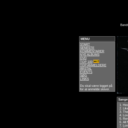
Band
MENU
START
SENESTE
KOMMENTARER
NYE ALBUMS
DVD
TOP 100
TOP ANMELDERE
ÅRSTAL
EVENTS
SØG
LINKS
Du skal være logget på
for at anmelde skiver.
Sange
1.
Hea
2.
Lik
3.
The
4.
Lo
5.
Re
6.
All 
7.
Lon