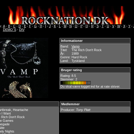
s:
A
-
B
-
C
-
D
-
E
-
F
-
G
-
H
-
I
-
J
-
K
-
L
-
M
-
N
-
O
-
P
-
Q
-
R
-
S
-
T
-
U
-
V
-
W
-
X
-
Y
-
DEMO´S
-
DIV
Informationer
Band:
Vamp
Titel:
The Rich Don't Rock
År:
1989
Genre:
Hard Rock
Land:
Tyskland
Bruger rating
Rating:
8.5
Stemmer: 2
Du skal være logget ind for at rate skiver.
Medlemmer
rtbreak, Heartache
Producer:
Tony Platt
e I Want
 Rich Don't Rock
ve Games
negade
Nite
ely Nights