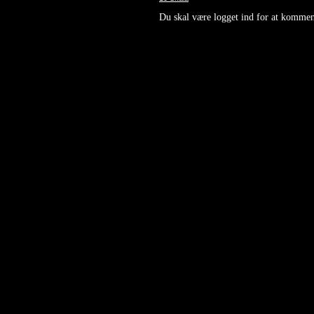
Du skal være logget ind for at kommen