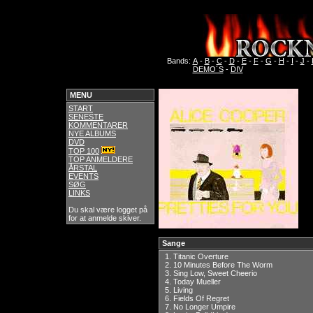
Bands:
A
-
B
-
C
-
D
-
E
-
F
-
G
-
H
-
I
-
J
-
DEMO´S
-
DIV
MENU
START
SENESTE
KOMMENTARER
NYE ALBUMS
DVD
TOP 100
TOP ANMELDERE
ÅRSTAL
EVENTS
SØG
LINKS
Du skal være logget på
for at anmelde skiver.
Sange
1.
Titanic Overture
2.
10 Minutes Before The Worm
3.
Sing Low, Sweet Cheerio
4.
Today Mueller
5.
Living
6.
Fields Of Regret
7.
No Longer Umpire