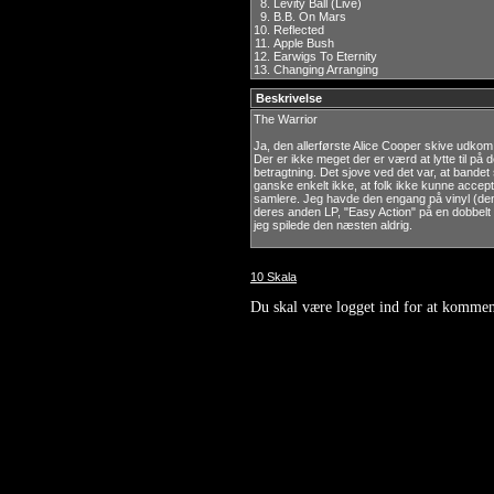
8.
Levity Ball (Live)
9.
B.B. On Mars
10.
Reflected
11.
Apple Bush
12.
Earwigs To Eternity
13.
Changing Arranging
Beskrivelse
The Warrior
Ja, den allerførste Alice Cooper skive udkom 
Der er ikke meget der er værd at lytte til på
betragtning. Det sjove ved det var, at bandet
ganske enkelt ikke, at folk ikke kunne accep
samlere. Jeg havde den engang på vinyl (de
deres anden LP, "Easy Action" på en dobbelt
jeg spilede den næsten aldrig.
10 Skala
Du skal være logget ind for at kommen