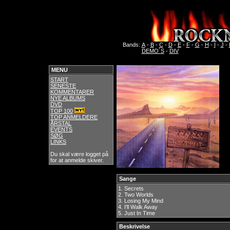
Bands:
A
-
B
-
C
-
D
-
E
-
F
-
G
-
H
-
I
-
J
-
DEMO´S
-
DIV
MENU
START
SENESTE
KOMMENTARER
NYE ALBUMS
DVD
TOP 100
TOP ANMELDERE
ÅRSTAL
EVENTS
SØG
LINKS
Du skal være logget på
for at anmelde skiver.
Sange
1.
Secrets
2.
Two Worlds
3.
Losing My Mind
4.
I'll Walk Away
5.
Just In Time
Beskrivelse