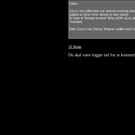
Olfert
Zzyzx fra californien var dannet omkring s
udgive to Ep'er hvor denne er den sidste.
Er man til "female fronted" 80'er AOR så er d
Youtube)
Efter Zzyzx har Danny Wagner spillet med i 
10 Skala
Du skal være logget ind for at kommen