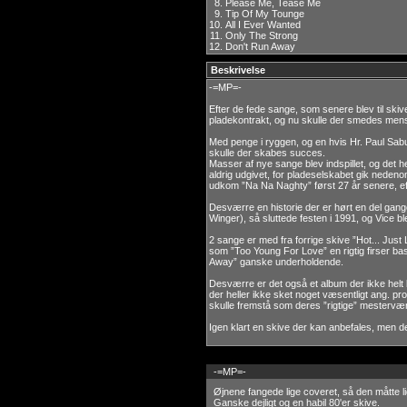
8.
Please Me, Tease Me
9.
Tip Of My Tounge
10.
All I Ever Wanted
11.
Only The Strong
12.
Don't Run Away
Beskrivelse
-=MP=-
Efter de fede sange, som senere blev til skive
pladekontrakt, og nu skulle der smedes mens
Med penge i ryggen, og en hvis Hr. Paul Sab
skulle der skabes succes.
Masser af nye sange blev indspillet, og det h
aldrig udgivet, for pladeselskabet gik nedenom
udkom ”Na Na Naghty” først 27 år senere, efte
Desværre en historie der er hørt en del gang
Winger), så sluttede festen i 1991, og Vice blev
2 sange er med fra forrige skive ”Hot... Just 
som ”Too Young For Love” en rigtig firser bas
Away” ganske underholdende.
Desværre er det også et album der ikke helt 
der heller ikke sket noget væsentligt ang. pro
skulle fremstå som deres ”rigtige” mestervæ
Igen klart en skive der kan anbefales, men deb
-=MP=-
Øjnene fangede lige coveret, så den måtte li
Ganske dejligt og en habil 80'er skive.