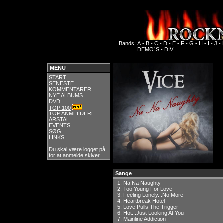
Bands:
A
-
B
-
C
-
D
-
E
-
F
-
G
-
H
-
I
-
J
-
DEMO´S
-
DIV
MENU
START
SENESTE
KOMMENTARER
NYE ALBUMS
DVD
TOP 100
TOP ANMELDERE
ÅRSTAL
EVENTS
SØG
LINKS
Du skal være logget på
for at anmelde skiver.
Sange
1.
Na Na Naughty
2.
Too Young For Love
3.
Feeling Lonely...No More
4.
Heartbreak Hotel
5.
Love Pulls The Trigger
6.
Hot...Just Looking At You
7.
Mainline Addiction