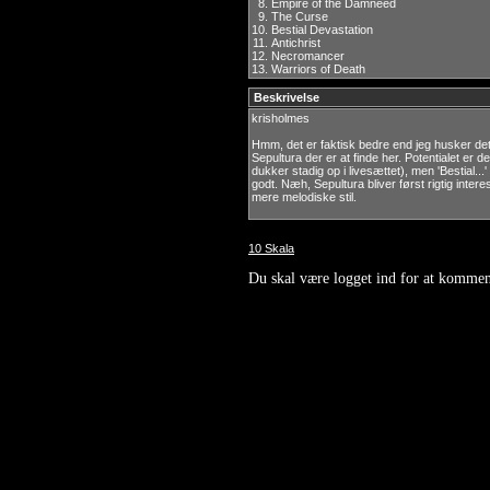
8.
Empire of the Damneed
9.
The Curse
10.
Bestial Devastation
11.
Antichrist
12.
Necromancer
13.
Warriors of Death
Beskrivelse
krisholmes
Hmm, det er faktisk bedre end jeg husker det!
Sepultura der er at finde her. Potentialet er 
dukker stadig op i livesættet), men 'Bestial...
godt. Næh, Sepultura bliver først rigtig int
mere melodiske stil.
10 Skala
Du skal være logget ind for at kommen