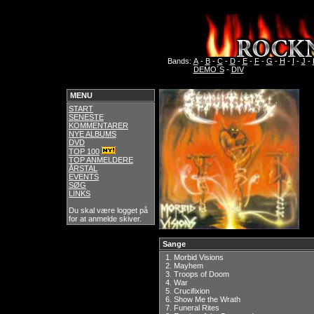
Bands:
A
-
B
-
C
-
D
-
E
-
F
-
G
-
H
-
I
-
J
-
DEMO´S
-
DIV
MENU
START
SENESTE
KOMMENTARER
NYE ALBUMS
DVD
TOP 100
TOP ANMELDERE
ÅRSTAL
EVENTS
SØG
LINKS
Du skal være logget på
for at anmelde skiver.
Sange
1.
Morbid Visions
2.
Mayhem
3.
Troops of Doom
4.
War
5.
Crucifixion
6.
Show Me the Wrath
7.
Funeral Rites