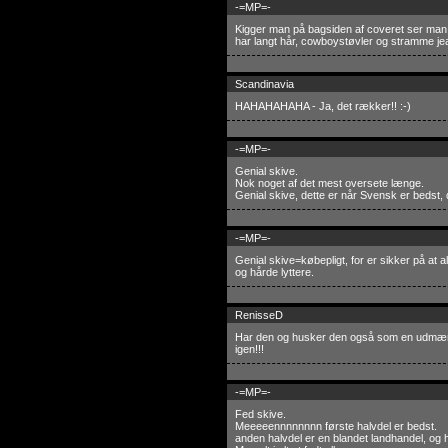
-=MP=-
Kigger man på bagsiden af coveret ser man hu
har langt hår, cowboystøvler og stramme je
Scandinavia
HAHAHAHAHA - Ja, det rækker!! :-)
-=MP=-
Genial skive.
Nok noget af det mest oversete længe.
Genial skive, dette er når Svensk er bedst, d
-=MP=-
Genial skive=købepligt, for er sikker på at 
og hårde lyttere.
RenisseD
Har den og husker den også som en udmær
igen!!!
-=MP=-
Fed skive.
Meeeeennnnnnnn første halvdel er bedst.
anden halvdel er en blandet landhandel, og h