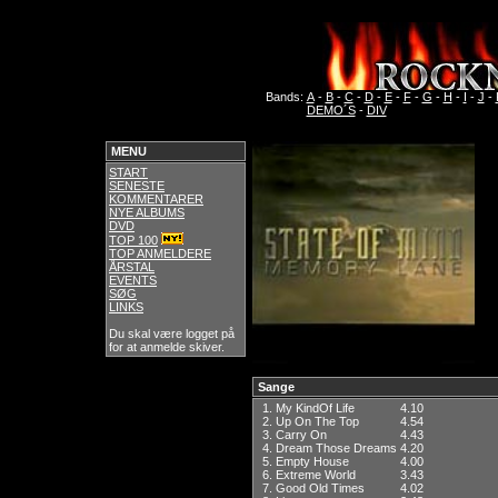
Bands:
A
-
B
-
C
-
D
-
E
-
F
-
G
-
H
-
I
-
J
-
DEMO´S
-
DIV
MENU
START
SENESTE
KOMMENTARER
NYE ALBUMS
DVD
TOP 100
TOP ANMELDERE
ÅRSTAL
EVENTS
SØG
LINKS
Du skal være logget på
for at anmelde skiver.
Sange
1.
My KindOf Life
4.10
2.
Up On The Top
4.54
3.
Carry On
4.43
4.
Dream Those Dreams
4.20
5.
Empty House
4.00
6.
Extreme World
3.43
7.
Good Old Times
4.02