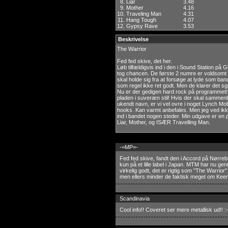
8.
Liar
3.48
9.
Mother
4.16
10.
Traveling Man
4.31
11.
Hang Tough
4.07
12.
Gypsy Rave
3.53
Beskrivelse
The Warrior
Fed fed skive, det her.
Løb tilfældigvis ind i den i Sound Station på
tog chancen. De første 2 numre er voldsomt 
skal holde sig fra at forsøge at lyde som ban
som regel ikke ret godt. Men de klarer det sg
Nu er der gedigen hard rock på programmet!
pladen i suveræn stil! Hvis der skal sammenl
ukendt navn, er vi vel ovre i noget Lynch Mo
hooks. Kan varmt anbefales. Men jeg ved ikke
ind i bandet nogen steder. Min udgave er en
Liar, Mother, og ISÆR Travelling Man.
-=MP=-
Fed fed skive, fandt den i Accord på Nørre
kun på et lille label i Japan. MTM har nu g
virkelig godt, det er rigtig som "The Warrior
men ellers minder de faktisk meget om Keen
Scandinavia
Cool info!! Coveret ser mere metallisk ud!! :-