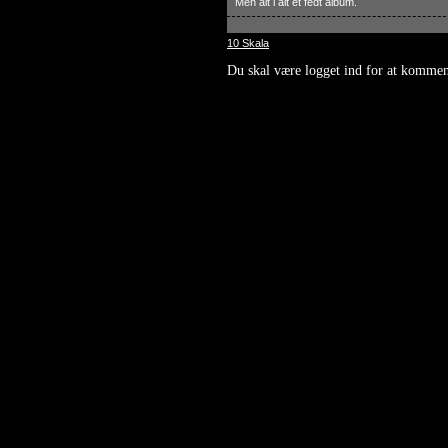
Men alt i alt et fedt album.
10 Skala
Du skal være logget ind for at kommen