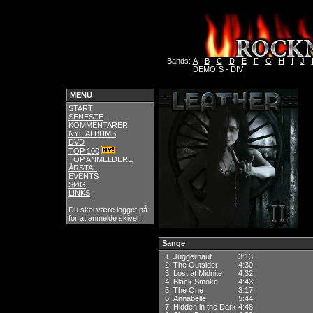
Bands:
A
-
B
-
C
-
D
-
E
-
F
-
G
-
H
-
I
-
J
-
DEMO´S
-
DIV
MENU
START
SENESTE
KOMMENTARER
NYE ALBUMS
DVD
TOP 100
TOP ANMELDERE
ÅRSTAL
EVENTS
SØG
LINKS
Du skal være logget på
for at anmelde skiver.
Sange
1.
Juggernaut
3:13
2.
The Outsider
4:30
3.
Lost at Midnite
4:32
4.
Black Smoke
4:43
5.
The One
3:17
6.
Annabelle
5:44
7.
Hidden in the Dark
4:48