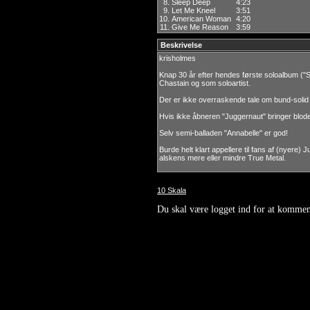
8.
Sleep Deep
4:23
9.
Let Me Kneel
3:51
10.
American Woman
4:20
11.
Give Me Reason
3:59
Beskrivelse
krisholmes
Knap 30 år efter hendes første soloalbum ("
Chastain og som soloartist.
Der er ikke overraskende tale om bund-solid
Hvis ikke åbneren "Juggernaut" bringer blodet
Selv semi-balladen "Annabelle" er god!
Burde helt klart appellere til fans af (nyere)
alskens mere eller mindre True Metal.
10 Skala
Du skal være logget ind for at kommen