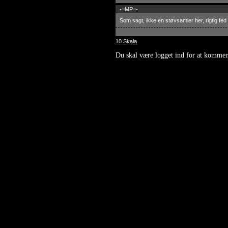
-=MP=-
Som sagt, ikke en støvsamler her, rigtig fed
10 Skala
Du skal være logget ind for at kommen