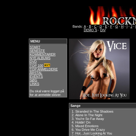
Bands:
A
-
B
-
C
-
D
-
E
-
F
-
G
-
H
-
I
-
J
-
DEMO´S
-
DIV
MENU
START
SENESTE
KOMMENTARER
NYE ALBUMS
DVD
TOP 100
TOP ANMELDERE
ÅRSTAL
EVENTS
SØG
LINKS
Du skal være logget på
for at anmelde skiver.
Sange
1.
Stranded In The Shadows
2.
Alone In The Night
3.
You're So Far Away
4.
Holdin' On
5.
Mixed Emotions
6.
You Drive Me Crazy
7.
Hot...Just Looking At You