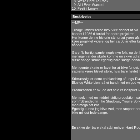
8.
We're Here To Rock
9.
All I Ever Wanted
10.
Feelin' Lonely
Beskrivelse
-=MP=-
Tilbage i midtfirserne blev Vice dannet af bla.
bandet i 1986 til fordel for andre projekter.
Her kunne denne historie så hurtigt være afs
køre projektet videre, og her ca 30 år efter 
hånden.
Gary fik hurtigt samlet nogle nye folk, og de 
meningen at der skulle komme en skive ud af de
disse sange skulle egentlig bare sælge bande
Men gemte skatte er lavet for at blive fundet,
sagtens være blevet store, hvis bare helde
Stilmæssigt er dette en blandning af Legs 
Blue og White Lion, så et band med en god vok
Produktionen er ok, da det hele er indspillet
Men selv med en middelmådig produktion, så 
som ”Stranded In The Shadows, ”You're So F
med mega flot kor.
Egentlig kunne jeg blive ved, men stopper her
ikke mindst fede sange.
En skive der bare skal stå i enhver Hard Rock