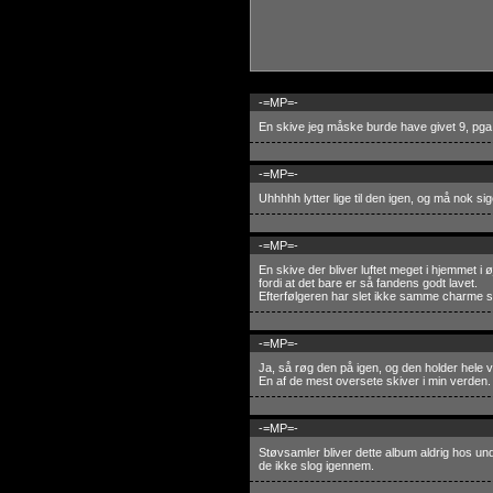
-=MP=-
En skive jeg måske burde have givet 9, pga
-=MP=-
Uhhhhh lytter lige til den igen, og må nok sig
-=MP=-
En skive der bliver luftet meget i hjemmet i ø
fordi at det bare er så fandens godt lavet.
Efterfølgeren har slet ikke samme charme 
-=MP=-
Ja, så røg den på igen, og den holder hele v
En af de mest oversete skiver i min verden.
-=MP=-
Støvsamler bliver dette album aldrig hos un
de ikke slog igennem.