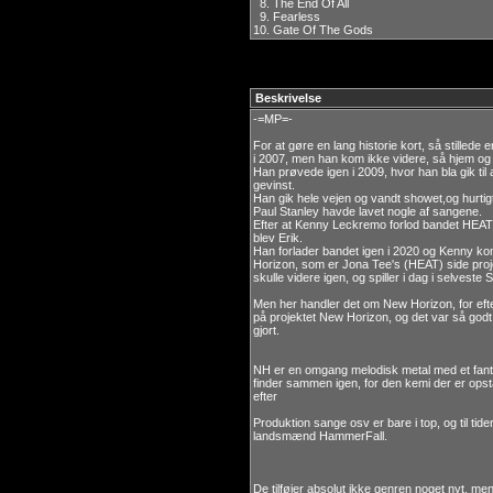
8.
The End Of All
9.
Fearless
10.
Gate Of The Gods
Beskrivelse
-=MP=-
For at gøre en lang historie kort, så stillede
i 2007, men han kom ikke videre, så hjem og 
Han prøvede igen i 2009, hvor han bla gik til
gevinst.
Han gik hele vejen og vandt showet,og hurtig
Paul Stanley havde lavet nogle af sangene.
Efter at Kenny Leckremo forlod bandet HEAT i
blev Erik.
Han forlader bandet igen i 2020 og Kenny ko
Horizon, som er Jona Tee's (HEAT) side proj
skulle videre igen, og spiller i dag i selveste
Men her handler det om New Horizon, for eft
på projektet New Horizon, og det var så godt,
gjort.
NH er en omgang melodisk metal med et fantas
finder sammen igen, for den kemi der er opst
efter
Produktion sange osv er bare i top, og til tide
landsmænd HammerFall.
De tilføjer absolut ikke genren noget nyt, m