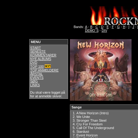
Bands:
A
-
B
-
C
-
D
-
E
-
F
-
G
-
H
-
I
-
J
-
DEMO´S
-
DIV
MENU
START
SENESTE
KOMMENTARER
NYE ALBUMS
DVD
TOP 100
TOP ANMELDERE
ÅRSTAL
EVENTS
SØG
LINKS
Du skal være logget på
for at anmelde skiver.
Sange
1.
A New Horizon (Intro)
2.
We Unite
3.
Stronger Than Steel
4.
Cry For Freedom
5.
Call Of The Underground
6.
Stardust
7.
Event Horizon