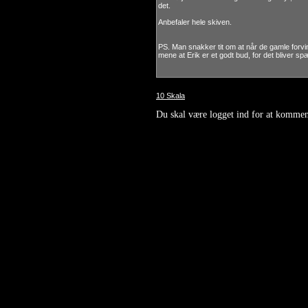
det.
Anbefaler hele skiven.
PS. Man snakker tit om at når de gamle forvind
mene at Erik er et godt bud, for det bliver 
10 Skala
Du skal være logget ind for at kommen