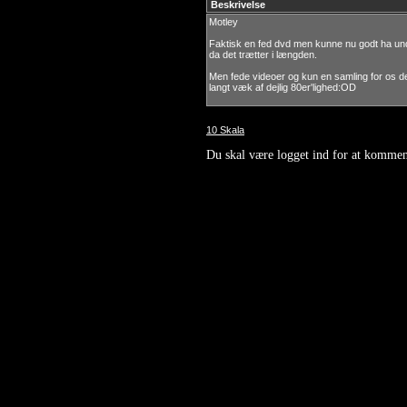
Beskrivelse
Motley
Faktisk en fed dvd men kunne nu godt ha und
da det trætter i længden.
Men fede videoer og kun en samling for os de
langt væk af dejlig 80er'lighed:OD
10 Skala
Du skal være logget ind for at kommen