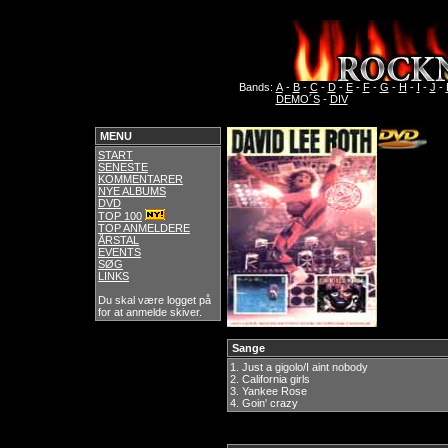
Bands:
A
-
B
-
C
-
D
-
E
-
F
-
G
-
H
-
I
-
J
-
DEMO´S
-
DIV
MENU
START
SENESTE
KOMMENTARER
NYE ALBUMS
DVD
TOP 100
TOP ANMELDERE
ÅRSTAL
EVENTS
SØG
LINKS
Du skal være logget på
for at anmelde skiver.
Sange
1.
Just a gigolo/I aint nobody
2.
California girls
3.
Yankee Rose
4.
Goin' crazy