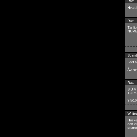
Ratt
Hva sk
Ratt
Tar l
NUMM
Scand
I det h
Åbnere
Ratt
S U V 
TOPKL
9,5/10
White
Husker
den vi
snares