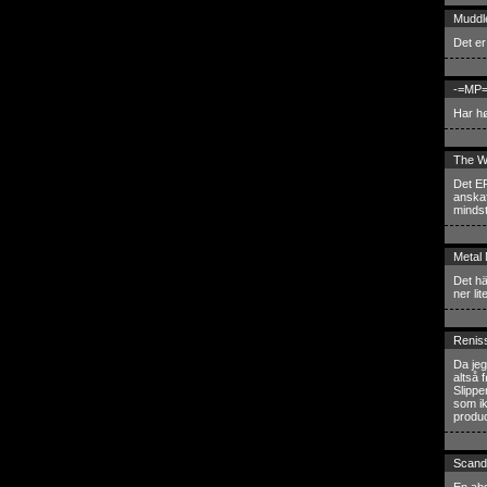
Muddl
Det er
-=MP=
Har hø
The W
Det ER
anskaf
mindst
Metal
Det hä
ner li
Renis
Da jeg
altså 
Slippe
som ik
produc
Scand