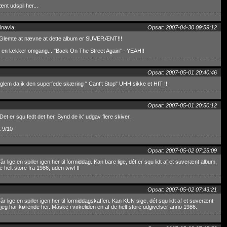
nt udspil her...
inavia
Opsat: 2007-04-30 09:59:12
 Glemte at nævne at dette album er SUVERÆNT!!!
 en lækker omgang... "Back On The Street Again" - YEAH!!
Opsat: 2007-05-01 20:40:46
glem da ik den superfede skæring " Cant't Stop" UHH sikke et HIT !!
Opsat: 2007-05-01 20:50:12
Det er squ fedt det her. Synd de ik' udgav flere skiver.
 9/10
Opsat: 2007-05-02 07:25:09
år lige en spiller igen her til formiddag. Kan bare lige, dét er squ lidt af et suverænt album,
e helt store fra 1986, uden tvivl !!
Opsat: 2007-05-02 07:43:21
år lige en spiller igen her til formiddagskaffen. Kan KUN sige, dét squ lidt af et suverænt
jeg har kørende her. Måske i virkeliden en af de helt store udgivelser anno 1986.