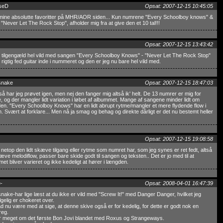
seD
Opsat: 2007-12-15 10:45:05
mine absolutte favoritter på MHR/AOR siden... Kun numrene "Every Schoolboy knows" &
ls "Never Let The Rock Stop", afholder mig fra at give den et 10 tal!!!
Opsat: 2007-12-15 13:43:42
 tilgengæld hel vild med sangen "Every Schoolboy Knows" - "Never Let The Rock Stop"
 rigtig fed guitar inde i nummeret og den er jeg nu bare hel vild med.
snake
Opsat: 2007-12-15 18:47:03
 har jeg prøvet igen, men nej den fanger mig altså ik' helt. De 13 numrer er mig for
 og der mangler lidt variation i løbet af albummet. Mange af sangene minder lidt om
en. "Every Schoolboy Knows" har en lidt abrupt rytme/mangler et mere flydende flow i
. Svært at forklare... Men nå ja smag og behag og direkte dårligt er det nu bestemt heller
Opsat: 2007-12-15 19:08:58
 netop den lidt skæve tilgang eller rytme som numret har, som jeg synes er ret fedt, altså
æve melodiflow, passer bare skide godt til sangen og teksten.. Det er jo med til at
et bliver varieret og ikke kedeligt at hører i længden.
-
Opsat: 2008-04-01 16:47:39
nake-har lige læst at du ikke er vild med "Screw It!" med Danger Danger, hvilket jeg
lgelig er chokeret over.
d nu være med at sige, at denne skive også er for kedelig, for dette er godt nok en
reg.
r meget om det første Bon Jovi blandet med Roxus og Strangeways.