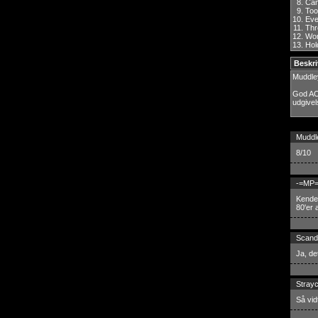
8.
Can
9.
Too
10.
Eve
11.
Thr
12.
Wo
13.
Hol
Beskri
Muddle
God AOR
udgivel
Muddl
8/10
-=MP=
Kende
80'er 
Scand
Ja, de
Strayc
Så vid