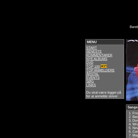
Band
MENU
START
SENESTE
KOMMENTARER
NYE ALBUMS
DVD
TOP 100
TOP ANMELDERE
ÅRSTAL
EVENTS
SØG
LINKS
Du skal være logget på
for at anmelde skiver.
Sange
1.
Fro
2.
Bac
3.
Don
4.
Wro
5.
Nev
6.
Co
7.
Ma