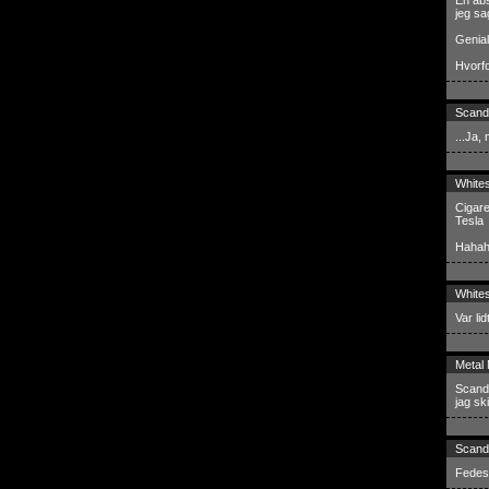
En abs
jeg sa
Genial
Hvorf
Scand
...Ja,
White
Cigare
Tesla
Hahah
White
Var li
Metal
Scand,
jag sk
Scand
Fedest