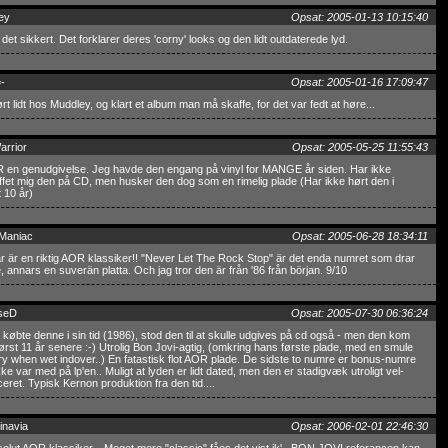
ey
Opsat: 2005-01-13 10:15:40
 det sikkert. Det forklarer deres 'corny' looks og den lidt outdaterede lyd.
-
Opsat: 2005-01-16 17:09:47
rt lidt hos Muddley, og klart et album man må skaffe, for det var fedt at høre...
arrior
Opsat: 2005-05-25 11:55:43
 en genudgivelse. Jeg havde den engang på vinyl for MANGE år siden. Har ikke
fet mig den på CD, men husker den dog som en rimelig plade (Har ikke hørt den i
 10 år)
 Maniac
Opsat: 2005-06-28 18:34:11
r är en riktig AOR klassiker!! "Never Let The Rock Stop" är det enda numret som drar
te, annars en suverän platta. Och jag tror den är från '86 från början. 9/10
seD
Opsat: 2005-07-30 06:36:24
 købte denne i sin tid (1986), stod den til at skulle udgives på cd også - men den kom
først 11 år senere :-) Utrolig Bon Jovi-agtig, (omkring hans første plade, med en smule
ry when wet indover..) En fatastisk flot AOR plade. De sidste to numre er bonus-numre
ke var med på lp'en.. Muligt at lyden er lidt dated, men den er stadigvæk utroligt vel-
eret. Typisk Kernon produktion fra den tid....
inavia
Opsat: 2006-02-01 22:46:30