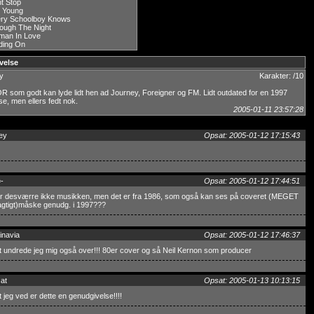
t Stop
 Young
ry Schoolboy Knows
ough The Night
man In Love
ding On
velse
y
Karakter: /10
 som godt kan lyde lidt hen ad Journey, Foreigner og FM. Lidt outdated for en 1997
se, men ellers fedt nok.
2005-01-11 23:57:28
ey
Opsat: 2005-01-12 17:15:43
-
Opsat: 2005-01-12 17:44:51
r desværre ikke musikken, men det er fra 1986, som også kan ses på coveret (MEGET
agtigt)måske genudg. i 1997???
inavia
Opsat: 2005-01-12 17:46:37
t undrede jeg mig også over!!! 80er cover og så Neil Kernon som producer
at
Opsat: 2005-01-13 10:13:15
t jeg ved er dette en genudgivelse!!!!