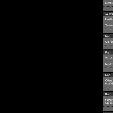
Suveræ
Scand
Hov!!
Satme
Ratt
Og for
Ratt
YES!! 
Mindst
Ratt
Cden f
et af d
Ratt
Cden f
album 