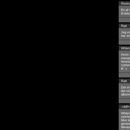
Renis
En af 
til de
Ratt
Jeg er
har en
White
Hmm så
mange,
hinand
rytmen
ik':-)
Ratt
Det er
det sk
albumm
-=MP=
Whites
selvfø
Men la
genist
Minde