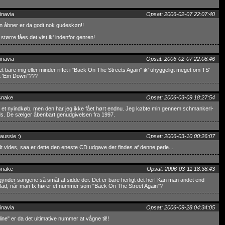
inavia
Opsat: 2006-02-07 22:07:40
n åbner er da godt nok gudeskøn!!
større fåes det vist ik' indenfor genren!
inavia
Opsat: 2006-02-07 22:08:46
det bare mig eller minder riffet i "Back On The Streets Again" ik' uhyggeligt meget om TS'
t 'Em Down"???
snake
Opsat: 2006-03-09 18:27:54
et nyindkøb, men den har jeg ikke fået hørt endnu. Jeg købte min gennem schmankerl-
s. De sælger åbenbart genudgivelsen fra 1997.
aussie :)
Opsat: 2006-03-10 00:26:07
t vides, saa er dette den eneste CD udgave der findes af denne perle...
snake
Opsat: 2006-03-11 18:38:43
ynder sangene så småt at sidde der. Det er bare herligt det her! Kan man andet end
glad, når man fx hører et nummer som "Back On The Street Again"?
inavia
Opsat: 2006-09-28 04:34:05
line" er da det ultimative nummer at vågne til!!