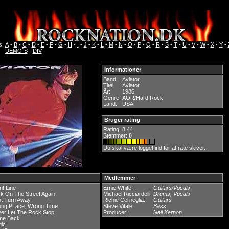
s:
A
-
B
-
C
-
D
-
E
-
F
-
G
-
H
-
I
-
J
-
K
-
L
-
M
-
N
-
O
-
P
-
Q
-
R
-
S
-
T
-
U
-
V
-
W
-
X
-
Y
-
DEMO´S
-
DIV
Informationer
Band:
Aviator
Titel:
Aviator
År:
1986
Genre:
AOR/Hard Rock
Land:
USA
Bruger rating
Rating:
8.44
Stemmer: 8
Du skal være logget ind for at rate skiver.
Medlemmer
nt Line
Ernie White:
Guitars/Vocals
k On The Street Again
Michael Ricciardelli:
Drums, Vocals
t Turn Away
Richie Cerneglia:
Guitars
ng PLace, Wrong Time
Steve Vitale:
Bass
er Let The Rock Stop
Producer:
Neil Kernon
me Back
gic