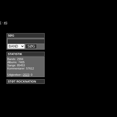
Z
-
#S
SØG
STATISTIK
Bands: 2994
Albums: 7405
Sange: 85453
Kommentarer: 57612
Udgivelser i
2023
: 0
STØT ROCKNATION