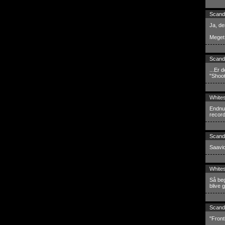
Scand
Ja, de
Meget 
Scand
...Er 
"Shoo
White
Endnu 
record
Scand
Saavid
White
Så beg
blive 
Scand
"Front