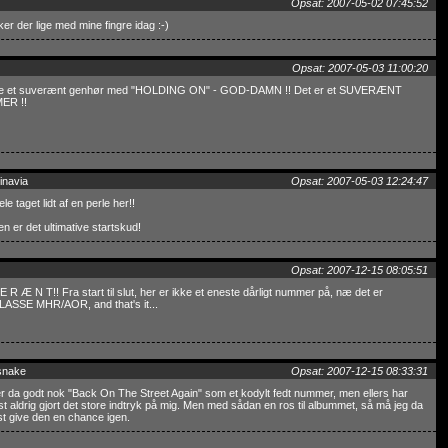
Opsat: 2007-05-02 07:45:52
er der lige med mine fingre idag :-)
Opsat: 2007-05-03 11:00:20
ige et suverænt genhør med "HOLDING ON" - GOD-DAMN !! Det er et SUVERÆNT
ER !!
inavia
Opsat: 2007-05-03 12:24:47
ele taget lidt af en perle her!!
n er det ultimative startskud!
Opsat: 2007-12-15 08:05:51
E R Æ N T!! Fra start til slut, her er ikke et eneste dårligt nummer på, næ det er
ASSE MHR/AOR, and that's it...
snake
Opsat: 2007-12-15 08:33:31
 da godt nok "Back On The Street Again" som et kodylt fedt nummer, men ellers har
st aldrig gjort det store indtryk på mig. Men med sådan en ros til albummet, så må jeg da
t give den en chance igen.