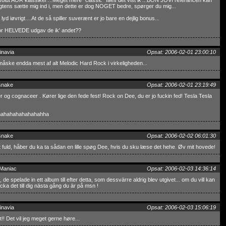
olut AOR klassiker....Meget mere "classic" fåes det vist ik'...BON JOVI referancen kan
gtens sætte mig ind i, men dette er dog NOGET bedre, spørger du mig...
 lyd iøvrigt....At de så spiller suverænt er jo bare en dejlig bonus...
or HELVEDE udgav de ik' andet??
inavia
Opsat: 2006-02-01 23:00:10
 måske endda mest af alt Melodic Hard Rock i virkeligheden...
snake
Opsat: 2006-02-01 23:19:49
r og cognaceer . Kører lige den fede fest! Rock on Dee, du er jo fuckin fed! Tesla Tesla
ahahahahahahahha
snake
Opsat: 2006-02-02 06:01:30
dt fuld, håber du ka ta sådan en lille spøg Dee, hvis du sku læse det hehe. Øv mit hovede!
 Maniac
Opsat: 2006-02-03 14:36:14
 de spelade in ett album till efter detta, som dessvärre aldrig blev utgivet... om du vill kan
icka det till dig nästa gång du är på msn !
inavia
Opsat: 2006-02-03 15:06:19
!! Det vil jeg meget gerne høre...