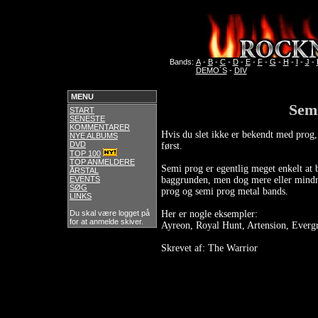
Bands:
A
-
B
-
C
-
D
-
E
-
F
-
G
-
H
-
I
-
J
-
DEMO´S
-
DIV
MENU
Sem
START
SENESTE
KOMMENTARER
Hvis du slet ikke er bekendt med prog,
NYE ALBUMS
DVD
først.
TOP 100
TOP ANMELDERE
Semi prog er egentlig meget enkelt at 
ÅRSTAL
EVENTS
baggrunden, men dog mere eller mindre 
SØG
prog og semi prog metal bands.
LINKS
Du skal være logget på
Her er nogle eksempler:
for at anmelde skiver.
Ayreon, Royal Hunt, Artension, Evergre
Skrevet af: The Warrior