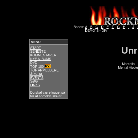
Bands:
A
-
B
-
C
-
D
-
E
-
F
-
G
-
H
-
I
-
J
-
DEMO´S
-
DIV
MENU
Unr
START
SENESTE
KOMMENTARER
NYE ALBUMS
DVD
Marcello -
TOP 100
Mental Hippie
TOP ANMELDERE
ÅRSTAL
EVENTS
SØG
LINKS
Du skal være logget på
for at anmelde skiver.