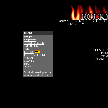
Bands:
A
-
B
-
C
-
D
-
E
-
F
-
G
-
H
-
I
-
J
-
DEMO´S
-
DIV
MENU
START
SENESTE
KOMMENTARER
NYE ALBUMS
DVD
CHEAP TRI
TOP 100
It Bit
TOP ANMELDERE
Morse
ÅRSTAL
The Devin T
EVENTS
SØG
LINKS
Du skal være logget på
for at anmelde skiver.