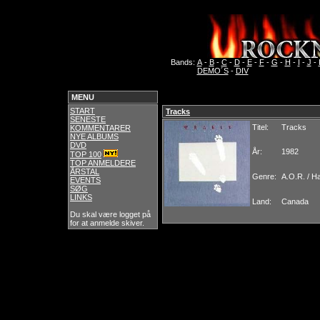
Bands:
A
-
B
-
C
-
D
-
E
-
F
-
G
-
H
-
I
-
J
-
DEMO´S
-
DIV
MENU
START
Tracks
SENESTE
Titel:
Tracks
KOMMENTARER
NYE ALBUMS
DVD
År:
1982
TOP 100
TOP ANMELDERE
ÅRSTAL
Genre:
A.O.R. / H
EVENTS
SØG
LINKS
Land:
Canada
Du skal være logget på
for at anmelde skiver.