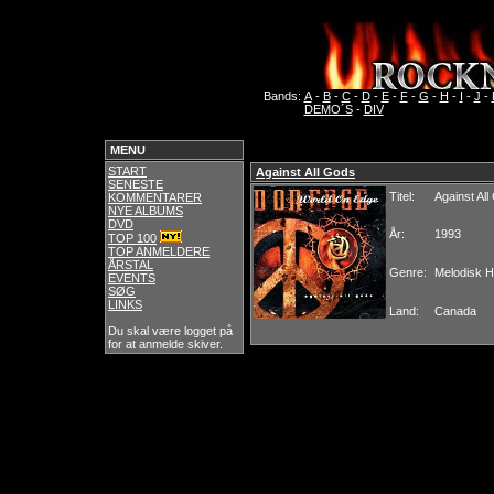
Bands:
A
-
B
-
C
-
D
-
E
-
F
-
G
-
H
-
I
-
J
-
DEMO´S
-
DIV
MENU
START
Against All Gods
SENESTE
Titel:
Against Al
KOMMENTARER
NYE ALBUMS
DVD
År:
1993
TOP 100
TOP ANMELDERE
ÅRSTAL
Genre:
Melodisk 
EVENTS
SØG
LINKS
Land:
Canada
Du skal være logget på
for at anmelde skiver.