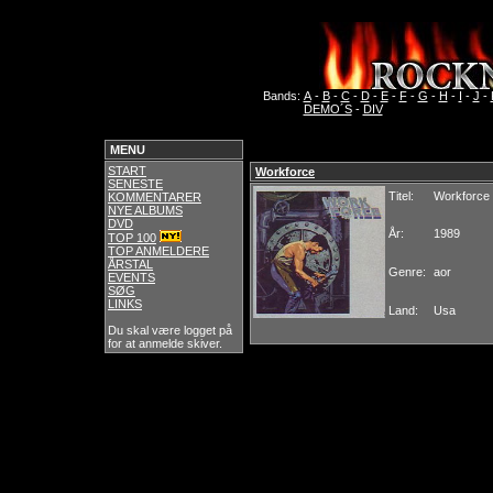
Bands:
A
-
B
-
C
-
D
-
E
-
F
-
G
-
H
-
I
-
J
-
DEMO´S
-
DIV
MENU
START
Workforce
SENESTE
Titel:
Workforce
KOMMENTARER
NYE ALBUMS
DVD
År:
1989
TOP 100
TOP ANMELDERE
ÅRSTAL
Genre:
aor
EVENTS
SØG
LINKS
Land:
Usa
Du skal være logget på
for at anmelde skiver.