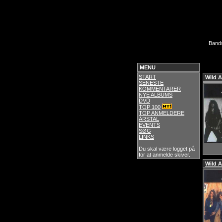
Band
MENU
START
Wild 
SENESTE
KOMMENTARER
NYE ALBUMS
DVD
TOP 100
TOP ANMELDERE
ÅRSTAL
EVENTS
SØG
LINKS
Du skal være logget på
for at anmelde skiver.
Wild 