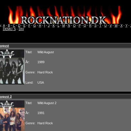
s:
A
-
B
-
C
-
D
-
E
-
F
-
G
-
H
-
I
-
J
-
K
-
L
-
M
-
N
-
O
-
P
-
Q
-
R
-
S
-
T
-
U
-
V
-
W
-
X
-
Y
-
DEMO´S
-
DIV
August
Titel:
Wild August
År:
1989
Genre:
Hard Rock
Land:
USA
August 2
Titel:
Wild August 2
År:
1991
Genre:
Hard Rock