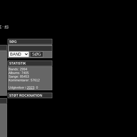
Z
-
#S
SØG
STATISTIK
Bands: 2994
Albums: 7405
Sange: 85453
Kommentarer: 57612
Udgivelser i
2023
: 0
STØT ROCKNATION