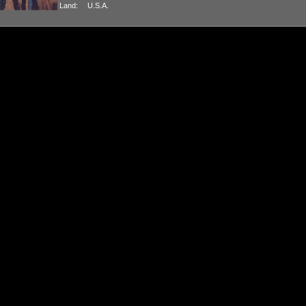
Land:
U.S.A.