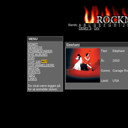
Bands:
A
-
B
-
C
-
D
-
E
-
F
-
G
-
H
-
I
-
J
-
DEMO´S
-
DIV
MENU
START
Elephant
SENESTE
Titel:
Elephant
KOMMENTARER
NYE ALBUMS
DVD
År:
2003
TOP 100
TOP ANMELDERE
ÅRSTAL
Genre:
Garage Ro
EVENTS
SØG
LINKS
Land:
USA
Du skal være logget på
for at anmelde skiver.