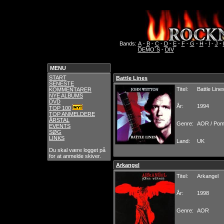
Bands:
A
-
B
-
C
-
D
-
E
-
F
-
G
-
H
-
I
-
J
-
DEMO´S
-
DIV
MENU
START
Battle Lines
SENESTE
Titel:
Battle Line
KOMMENTARER
NYE ALBUMS
DVD
År:
1994
TOP 100
TOP ANMELDERE
ÅRSTAL
Genre:
AOR / Po
EVENTS
SØG
LINKS
Land:
UK
Du skal være logget på
for at anmelde skiver.
Arkangel
Titel:
Arkangel
År:
1998
Genre:
AOR