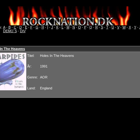
s:
A
-
B
-
C
-
D
-
E
-
F
-
G
-
H
-
I
-
J
-
K
-
L
-
M
-
N
-
O
-
P
-
Q
-
R
-
S
-
T
-
U
-
V
-
W
-
X
-
Y
-
DEMO´S
-
DIV
 In The Heavens
Titel:
Holes In The Heavens
År:
1991
Genre:
AOR
Land:
England