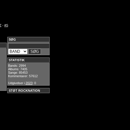
Z
-
#S
SØG
STATISTIK
Bands: 2994
Albums: 7405
Sange: 85453
Kommentarer: 57612
Udgivelser i
2023
: 0
STØT ROCKNATION