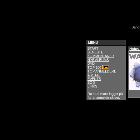
Band
MENU
START
Holes
SENESTE
KOMMENTARER
NYE ALBUMS
DVD
TOP 100
TOP ANMELDERE
ÅRSTAL
EVENTS
SØG
LINKS
Du skal være logget på
for at anmelde skiver.