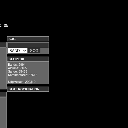
Z
-
#S
SØG
STATISTIK
Bands: 2994
Albums: 7405
Sange: 85453
Kommentarer: 57612
Udgivelser i
2023
: 0
STØT ROCKNATION