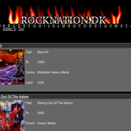
s:
A
-
B
-
C
-
D
-
E
-
F
-
G
-
H
-
I
-
J
-
K
-
L
-
M
-
N
-
O
-
P
-
Q
-
R
-
S
-
T
-
U
-
V
-
W
-
X
-
Y
-
DEMO´S
-
DIV
Of
Titel:
Best Of
År:
1993
Genre:
Melodisk Heavy Metal
Land:
USA
g Out Of The Ashes
Titel:
Rising Out Of The Ashes
År:
2002
Genre:
Heavy Metal