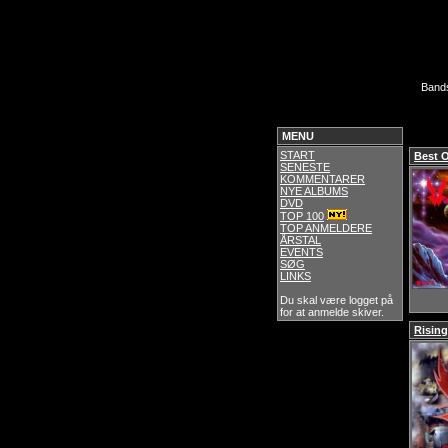
Band
MENU
START
Best 
SENESTE
KOMMENTARER
NYE ALBUMS
DVD
TOP 100
TOP ANMELDERE
ÅRSTAL
EVENTS
SØG
LINKS
Du skal være logget på
for at anmelde skiver.
Risin