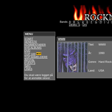
Bands:
A
-
B
-
C
-
D
-
E
-
F
-
G
-
H
-
I
-
J
-
DEMO´S
-
DIV
MENU
START
WWIII
SENESTE
Titel:
WWIII
KOMMENTARER
NYE ALBUMS
DVD
År:
1990
TOP 100
TOP ANMELDERE
ÅRSTAL
Genre:
Hard Rock
EVENTS
SØG
LINKS
Land:
USA
Du skal være logget på
for at anmelde skiver.