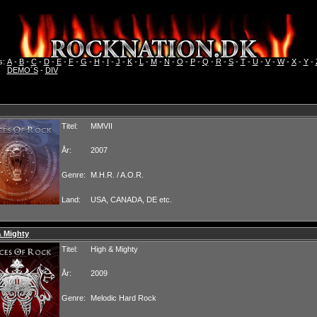
s:
A
-
B
-
C
-
D
-
E
-
F
-
G
-
H
-
I
-
J
-
K
-
L
-
M
-
N
-
O
-
P
-
Q
-
R
-
S
-
T
-
U
-
V
-
W
-
X
-
Y
-
DEMO´S
-
DIV
Titel:
MMVII
År:
2007
Genre:
M.H.R. / A.O.R.
Land:
USA, CANADA, DE etc.
& Mighty
Titel:
High & Mighty
År:
2009
Genre:
Melodic Hard Rock