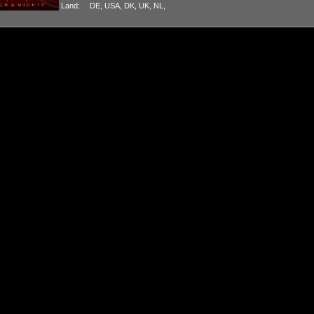
Land:
DE, USA, DK, UK, NL,