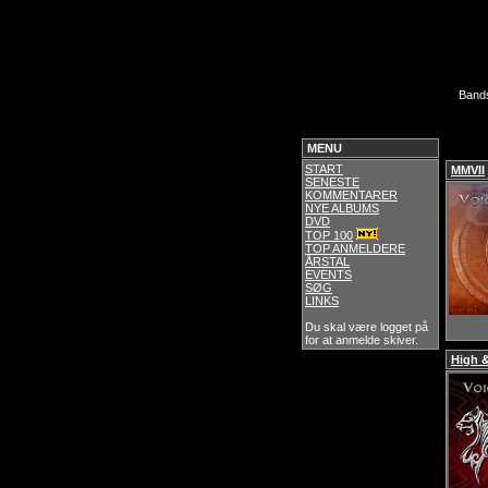
Band
MENU
START
MMVII
SENESTE
KOMMENTARER
NYE ALBUMS
DVD
TOP 100
TOP ANMELDERE
ÅRSTAL
EVENTS
SØG
LINKS
Du skal være logget på
for at anmelde skiver.
High 