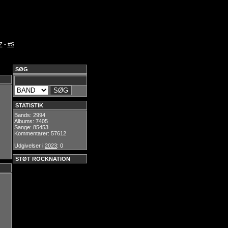
Z
-
#S
SØG
STATISTIK
Bands: 2994
Albums: 7405
Sange: 85453
Kommentarer: 57612
Udgivelser i
2023
: 0
STØT ROCKNATION