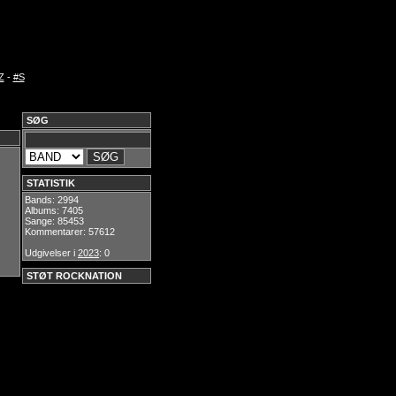
Z
-
#S
SØG
STATISTIK
Bands: 2994
Albums: 7405
Sange: 85453
Kommentarer: 57612
Udgivelser i
2023
: 0
STØT ROCKNATION