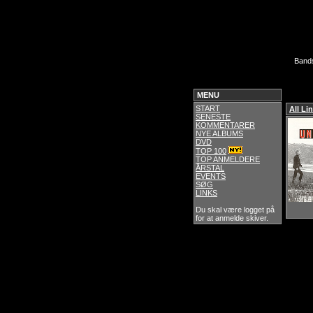
Band
MENU
START
All Li
SENESTE
KOMMENTARER
NYE ALBUMS
DVD
TOP 100
TOP ANMELDERE
ÅRSTAL
EVENTS
SØG
LINKS
Du skal være logget på
for at anmelde skiver.