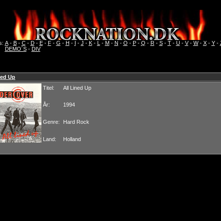
s:
A
-
B
-
C
-
D
-
E
-
F
-
G
-
H
-
I
-
J
-
K
-
L
-
M
-
N
-
O
-
P
-
Q
-
R
-
S
-
T
-
U
-
V
-
W
-
X
-
Y
-
DEMO´S
-
DIV
ned Up
Titel:
All Lined Up
År:
1994
Genre:
Hard Rock
Land:
Holland