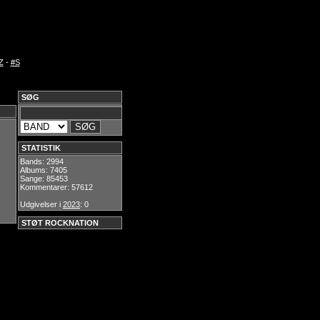
Z
-
#S
SØG
STATISTIK
Bands: 2994
Albums: 7405
Sange: 85453
Kommentarer: 57612
Udgivelser i
2023
: 0
STØT ROCKNATION