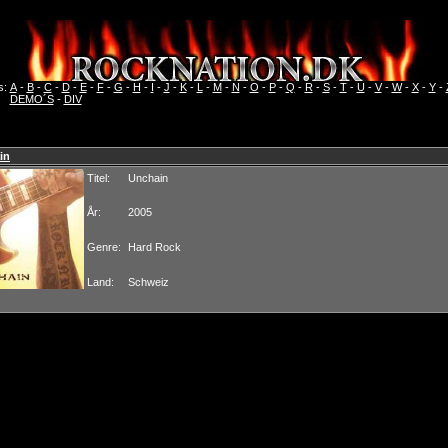
s:
A
-
B
-
C
-
D
-
E
-
F
-
G
-
H
-
I
-
J
-
K
-
L
-
M
-
N
-
O
-
P
-
Q
-
R
-
S
-
T
-
U
-
V
-
W
-
X
-
Y
-
DEMO´S
-
DIV
in
Titel:
Unchain
År:
2005
Genre:
Hard Rock
Land:
Schweiz