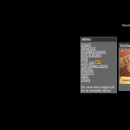
Band
MENU
START
Uncha
SENESTE
KOMMENTARER
NYE ALBUMS
DVD
TOP 100
TOP ANMELDERE
ÅRSTAL
EVENTS
SØG
LINKS
Du skal være logget på
for at anmelde skiver.