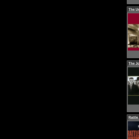
The Un
The J
Rattl