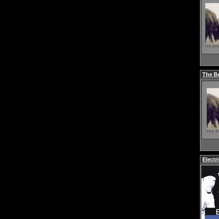
The Be
Electr