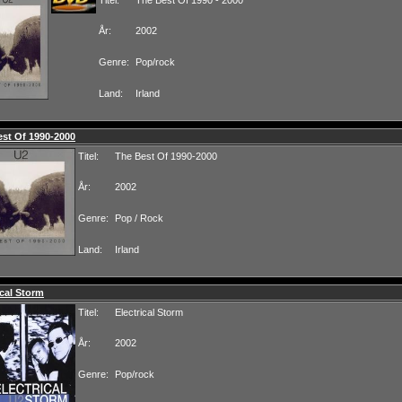
Titel:
The Best Of 1990 - 2000
År:
2002
Genre:
Pop/rock
Land:
Irland
st Of 1990-2000
Titel:
The Best Of 1990-2000
År:
2002
Genre:
Pop / Rock
Land:
Irland
ical Storm
Titel:
Electrical Storm
År:
2002
Genre:
Pop/rock