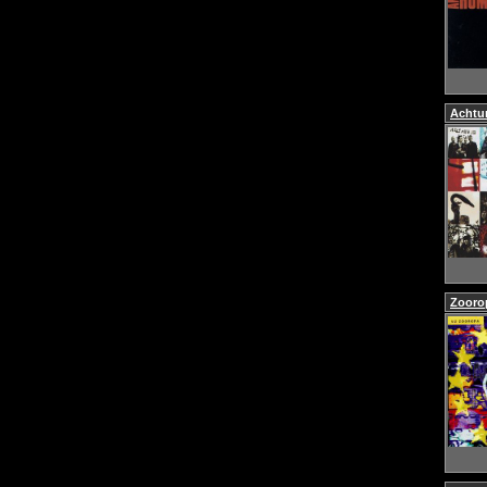
Achtu
Zooro