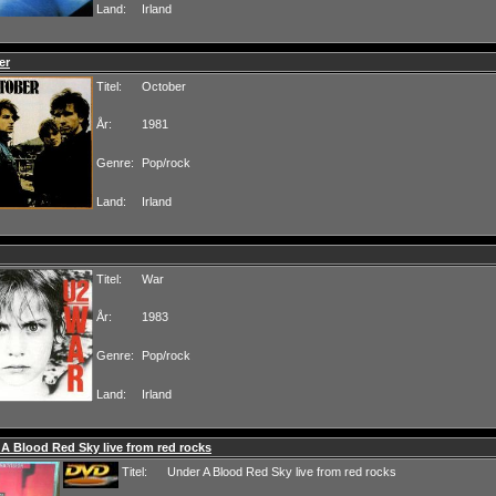
Land:
Irland
er
Titel:
October
År:
1981
Genre:
Pop/rock
Land:
Irland
Titel:
War
År:
1983
Genre:
Pop/rock
Land:
Irland
A Blood Red Sky live from red rocks
Titel:
Under A Blood Red Sky live from red rocks