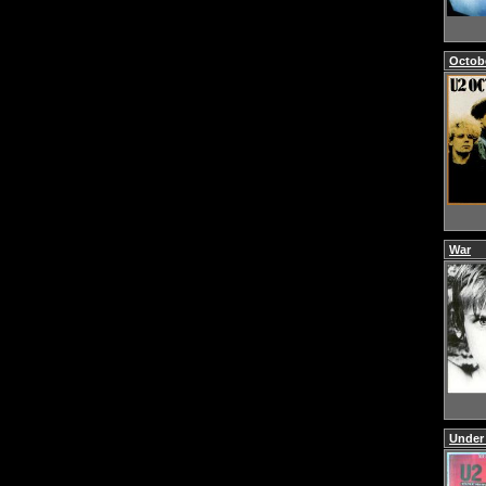
Octob
War
Under 