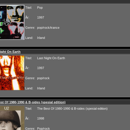
Titel:
Pop
År:
1997
Genre:
pop/rock/trance
Land:
Irland
ight On Earth
Titel:
Last Night On Earth
År:
1997
Genre:
pop/rock
Land:
Irland
st Of 1980-1990 & B-sides (spesial edition)
Titel:
The Best Of 1980-1990 & B-sides (spesial edition)
År:
1998
Genre:
Pop/rock