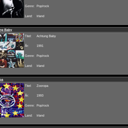
Genre:
Pop/rock
Land:
Irland
ng Baby
Titel:
Achtung Baby
År:
1991
Genre:
Pop/rock
Land:
Irland
pa
Titel:
Zooropa
År:
1993
Genre:
Pop/rock
Land:
Irland