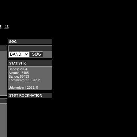
Z
-
#S
SØG
STATISTIK
Bands: 2994
Albums: 7405
Sange: 85453
Kommentarer: 57612
Udgivelser i
2023
: 0
STØT ROCKNATION