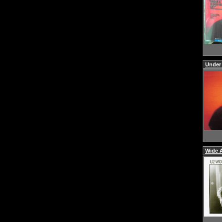
Under
Wide 