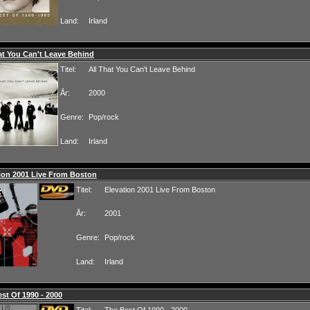
Land:
Irland
at You Can't Leave Behind
Titel:
All That You Can't Leave Behind
År:
2000
Genre:
Pop/rock
Land:
Irland
ion 2001 Live From Boston
Titel:
Elevation 2001 Live From Boston
År:
2001
Genre:
Pop/rock
Land:
Irland
st Of 1990 - 2000