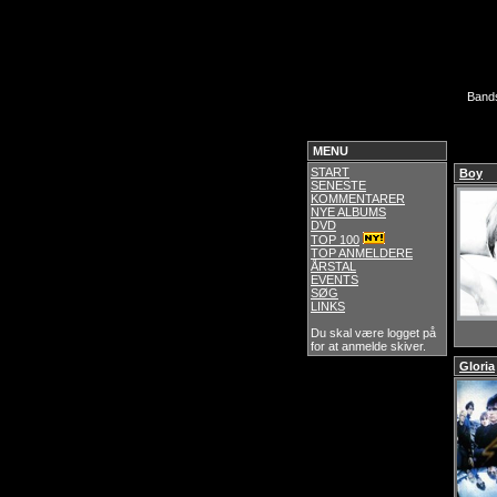
Band
MENU
START
Boy
SENESTE
KOMMENTARER
NYE ALBUMS
DVD
TOP 100
TOP ANMELDERE
ÅRSTAL
EVENTS
SØG
LINKS
Du skal være logget på
for at anmelde skiver.
Gloria