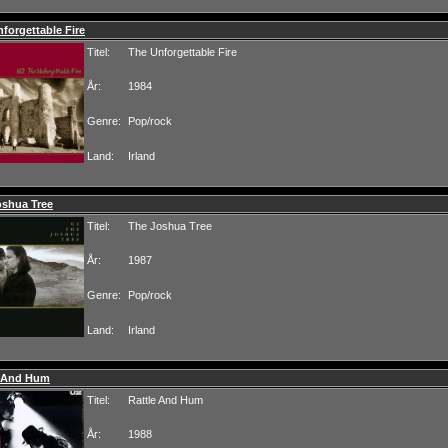
forgettable Fire
Titel:
The Unforgettable Fire
År:
1984
Genre:
Pop/rock
Land:
Irland
oshua Tree
Titel:
The Joshua Tree
År:
1987
Genre:
Pop/rock
Land:
Irland
e And Hum
Titel:
Rattle And Hum
År:
1988