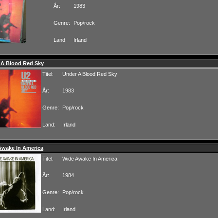
År:
1983
Genre:
Pop/rock
Land:
Irland
 A Blood Red Sky
Titel:
Under A Blood Red Sky
År:
1983
Genre:
Pop/rock
Land:
Irland
Awake In America
Titel:
Wide Awake In America
År:
1984
Genre:
Pop/rock
Land:
Irland