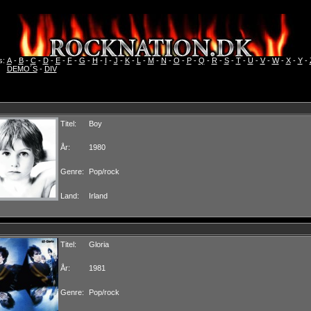
s:
A
-
B
-
C
-
D
-
E
-
F
-
G
-
H
-
I
-
J
-
K
-
L
-
M
-
N
-
O
-
P
-
Q
-
R
-
S
-
T
-
U
-
V
-
W
-
X
-
Y
-
DEMO´S
-
DIV
Titel:
Boy
År:
1980
Genre:
Pop/rock
Land:
Irland
Titel:
Gloria
År:
1981
Genre:
Pop/rock