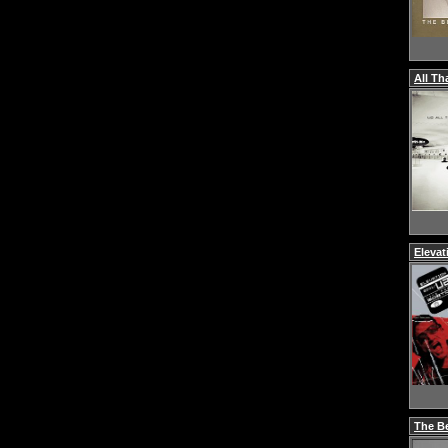
All Th
Elevat
The Be