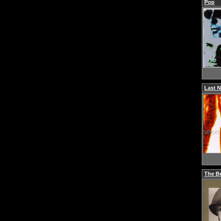
Pop
Last N
The Be