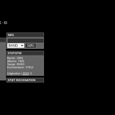
Z
-
#S
SØG
STATISTIK
Bands: 2994
Albums: 7405
Sange: 85453
Kommentarer: 57612
Udgivelser i
2023
: 0
STØT ROCKNATION