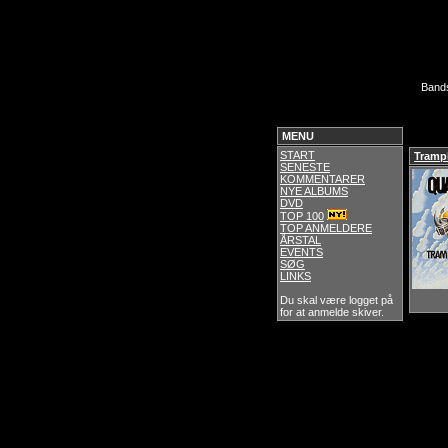
Band
MENU
START
Tramp
SENESTE
KOMMENTARER
NYE ALBUMS
DVD
TOP 100
TOP ANMELDERE
ÅRSTAL
EVENTS
SØG
LINKS
Du skal være logget på
for at anmelde skiver.