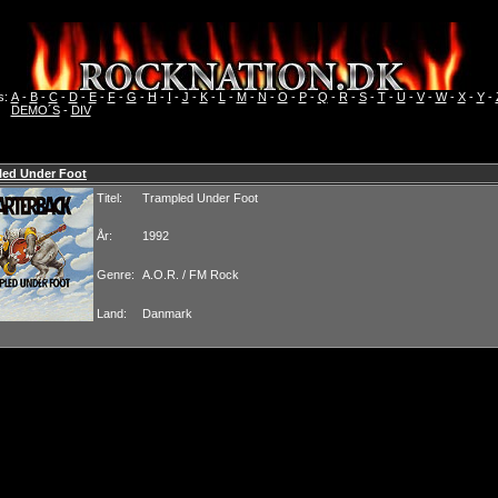
s:
A
-
B
-
C
-
D
-
E
-
F
-
G
-
H
-
I
-
J
-
K
-
L
-
M
-
N
-
O
-
P
-
Q
-
R
-
S
-
T
-
U
-
V
-
W
-
X
-
Y
-
DEMO´S
-
DIV
led Under Foot
Titel:
Trampled Under Foot
År:
1992
Genre:
A.O.R. / FM Rock
Land:
Danmark