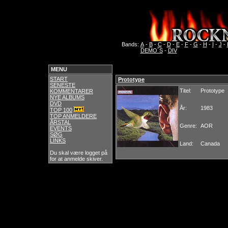
Bands:
A
-
B
-
C
-
D
-
E
-
F
-
G
-
H
-
I
-
J
-
DEMO´S
-
DIV
MENU
START
Prototype
SENESTE
Titel:
Prototype
KOMMENTARER
NYE ALBUMS
DVD
År:
1983
TOP 100
TOP ANMELDERE
ÅRSTAL
Genre:
AOR
EVENTS
SØG
LINKS
Land:
Canada
Du skal være logget på
for at anmelde skiver.