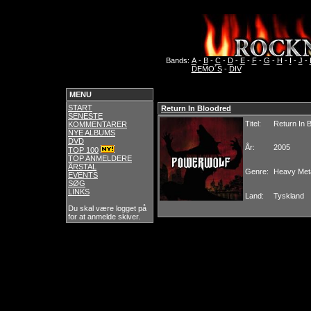
Bands:
A
-
B
-
C
-
D
-
E
-
F
-
G
-
H
-
I
-
J
-
DEMO´S
-
DIV
MENU
START
Return In Bloodred
SENESTE
Titel:
Return In 
KOMMENTARER
NYE ALBUMS
DVD
År:
2005
TOP 100
TOP ANMELDERE
ÅRSTAL
Genre:
Heavy Met
EVENTS
SØG
LINKS
Land:
Tyskland
Du skal være logget på
for at anmelde skiver.