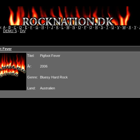
s:
A
-
B
-
C
-
D
-
E
-
F
-
G
-
H
-
I
-
J
-
K
-
L
-
M
-
N
-
O
-
P
-
Q
-
R
-
S
-
T
-
U
-
V
-
W
-
X
-
Y
-
DEMO´S
-
DIV
t Fever
Titel:
Pigfoot Fever
År:
2006
Genre:
Bluesy Hard Rock
Land:
Australien