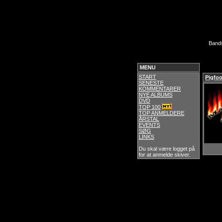
Band
MENU
START
Pigfoo
SENESTE
KOMMENTARER
NYE ALBUMS
DVD
TOP 100
TOP ANMELDERE
ÅRSTAL
EVENTS
SØG
LINKS
Du skal være logget på
for at anmelde skiver.