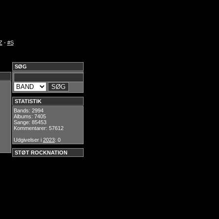
Z
-
#S
SØG
STATISTIK
Bands: 2994
Albums: 7405
Sange: 85453
Kommentarer: 57612
Udgivelser i
2023
: 0
STØT ROCKNATION