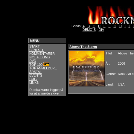
Bands:
A
-
B
-
C
-
D
-
E
-
F
-
G
-
H
-
I
-
J
-
DEMO´S
-
DIV
MENU
START
Above The Storm
SENESTE
Titel:
Above The
KOMMENTARER
NYE ALBUMS
DVD
År:
2006
TOP 100
TOP ANMELDERE
ÅRSTAL
Genre:
Rock / AO
EVENTS
SØG
LINKS
Land:
USA
Du skal være logget på
for at anmelde skiver.