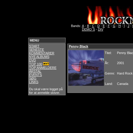
Bands:
A
-
B
-
C
-
D
-
E
-
F
-
G
-
H
-
I
-
J
-
DEMO´S
-
DIV
MENU
START
Penny Black
SENESTE
Titel:
Penny Bla
KOMMENTARER
NYE ALBUMS
DVD
År:
2001
TOP 100
TOP ANMELDERE
ÅRSTAL
Genre:
Hard Rock
EVENTS
SØG
LINKS
Land:
Canada
Du skal være logget på
for at anmelde skiver.