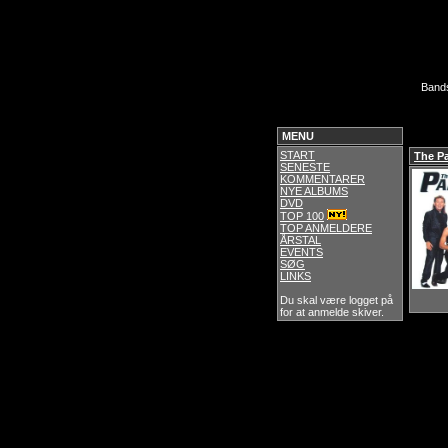
Band
MENU
START
The P
SENESTE
KOMMENTARER
NYE ALBUMS
DVD
TOP 100
TOP ANMELDERE
ÅRSTAL
EVENTS
SØG
LINKS
Du skal være logget på
for at anmelde skiver.