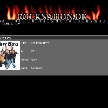
s:
A
-
B
-
C
-
D
-
E
-
F
-
G
-
H
-
I
-
J
-
K
-
L
-
M
-
N
-
O
-
P
-
Q
-
R
-
S
-
T
-
U
-
V
-
W
-
X
-
Y
-
DEMO´S
-
DIV
arty Boys
Titel:
The Party Boys
År:
1987
Genre:
Rock
Land:
Australien