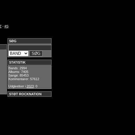
Z
-
#S
SØG
STATISTIK
Bands: 2994
Albums: 7405
Sange: 85453
Kommentarer: 57612
Udgivelser i
2023
: 0
STØT ROCKNATION