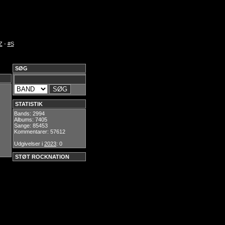
Z
-
#S
SØG
STATISTIK
Bands: 2994
Albums: 7405
Sange: 85453
Kommentarer: 57612
Udgivelser i
2023
: 0
STØT ROCKNATION