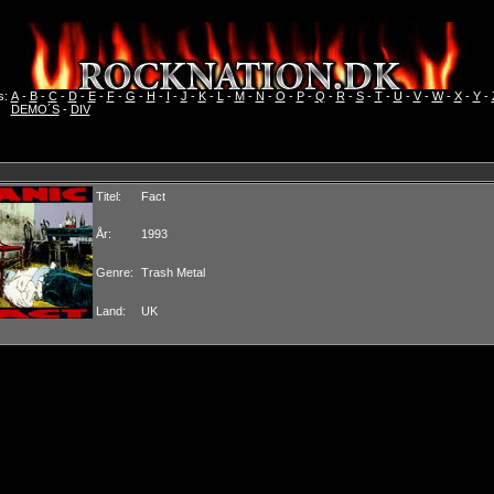
s:
A
-
B
-
C
-
D
-
E
-
F
-
G
-
H
-
I
-
J
-
K
-
L
-
M
-
N
-
O
-
P
-
Q
-
R
-
S
-
T
-
U
-
V
-
W
-
X
-
Y
-
DEMO´S
-
DIV
Titel:
Fact
År:
1993
Genre:
Trash Metal
Land:
UK