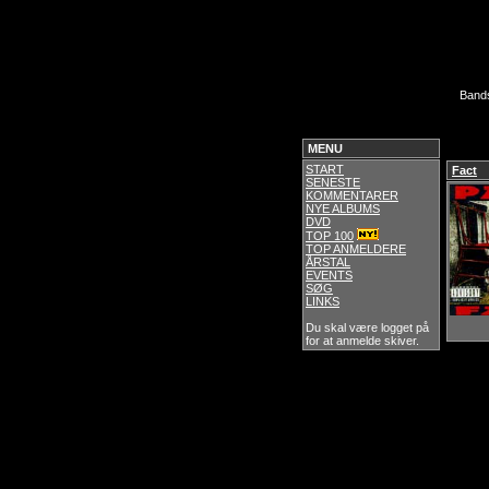
Band
MENU
START
Fact
SENESTE
KOMMENTARER
NYE ALBUMS
DVD
TOP 100
TOP ANMELDERE
ÅRSTAL
EVENTS
SØG
LINKS
Du skal være logget på
for at anmelde skiver.