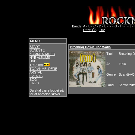
Bands:
A
-
B
-
C
-
D
-
E
-
F
-
G
-
H
-
I
-
J
-
DEMO´S
-
DIV
MENU
START
Breaking Down The Walls
SENESTE
Titel:
Breaking 
KOMMENTARER
NYE ALBUMS
DVD
År:
1990
TOP 100
TOP ANMELDERE
ÅRSTAL
Genre:
Scandi-A
EVENTS
SØG
LINKS
Land:
Schweiz/Ita
Du skal være logget på
for at anmelde skiver.