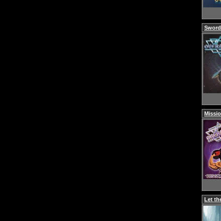
Sword
Missio
Let th