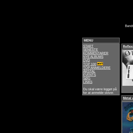
Band
MENU
START
Reflex
SENESTE
KOMMENTARER
NYE ALBUMS
DVD
TOP 100
TOP ANMELDERE
ÅRSTAL
EVENTS
SØG
LINKS
Du skal være logget på
for at anmelde skiver.
Metal 