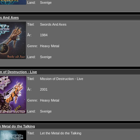
Land:
Sverige
s And Axes
Titel:
Swords And Axes
År:
1984
Genre:
Heavy Metal
Land:
Sverige
n of Destruction - Live
Titel:
Mission of Destruction - Live
År:
2001
Genre:
Heavy Metal
Land:
Sverige
e Metal do the Talking
Titel:
Let the Metal do the Talking