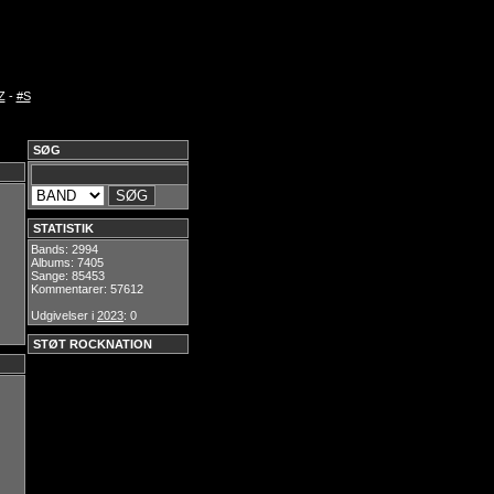
Z
-
#S
SØG
STATISTIK
Bands: 2994
Albums: 7405
Sange: 85453
Kommentarer: 57612
Udgivelser i
2023
: 0
STØT ROCKNATION