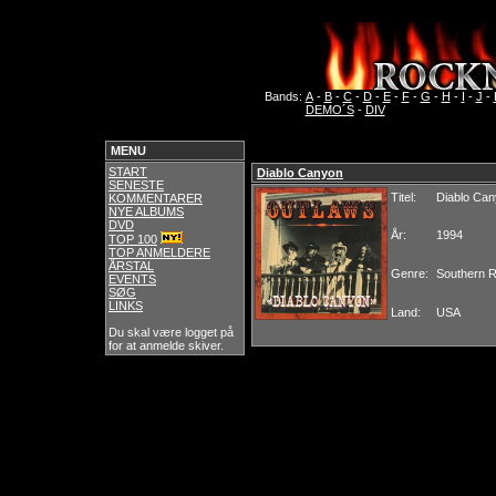
Bands:
A
-
B
-
C
-
D
-
E
-
F
-
G
-
H
-
I
-
J
-
DEMO´S
-
DIV
MENU
START
Diablo Canyon
SENESTE
Titel:
Diablo Ca
KOMMENTARER
NYE ALBUMS
DVD
År:
1994
TOP 100
TOP ANMELDERE
ÅRSTAL
Genre:
Southern 
EVENTS
SØG
LINKS
Land:
USA
Du skal være logget på
for at anmelde skiver.