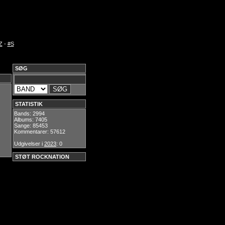
Z
-
#S
SØG
STATISTIK
Bands: 2994
Albums: 7405
Sange: 85453
Kommentarer: 57612
Udgivelser i
2023
: 0
STØT ROCKNATION