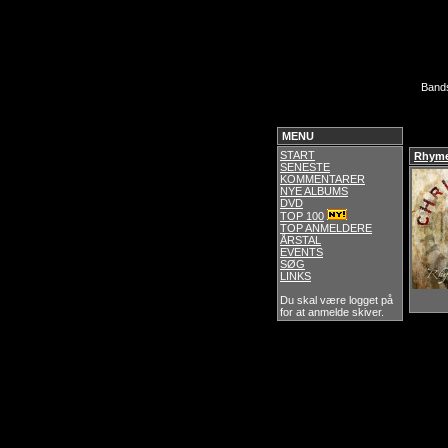
Band
MENU
START
Rhyme
SENESTE
KOMMENTARER
NYE ALBUMS
DVD
TOP 100
TOP ANMELDERE
ÅRSTAL
EVENTS
SØG
LINKS
Du skal være logget på
for at anmelde skiver.