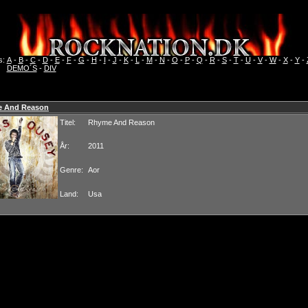
s:
A
-
B
-
C
-
D
-
E
-
F
-
G
-
H
-
I
-
J
-
K
-
L
-
M
-
N
-
O
-
P
-
Q
-
R
-
S
-
T
-
U
-
V
-
W
-
X
-
Y
-
DEMO´S
-
DIV
 And Reason
Titel:
Rhyme And Reason
År:
2011
Genre:
Aor
Land:
Usa