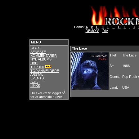
Bands:
A
-
B
-
C
-
D
-
E
-
F
-
G
-
H
-
I
-
J
-
DEMO´S
-
DIV
MENU
START
The Lace
SENESTE
Titel:
The Lace
KOMMENTARER
NYE ALBUMS
DVD
År:
1986
TOP 100
TOP ANMELDERE
ÅRSTAL
Genre:
Pop Rock 
EVENTS
SØG
LINKS
Land:
USA
Du skal være logget på
for at anmelde skiver.