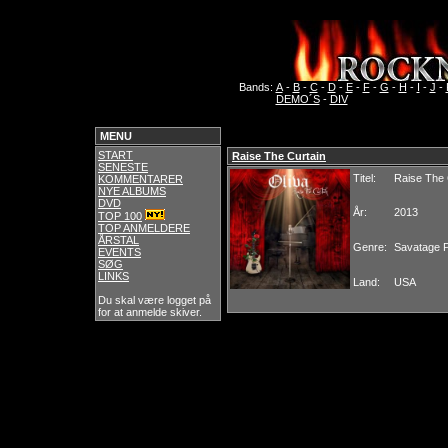
Bands:
A
-
B
-
C
-
D
-
E
-
F
-
G
-
H
-
I
-
J
-
DEMO´S
-
DIV
MENU
START
Raise The Curtain
SENESTE
Titel:
Raise The 
KOMMENTARER
NYE ALBUMS
DVD
År:
2013
TOP 100
TOP ANMELDERE
ÅRSTAL
Genre:
Savatage P
EVENTS
SØG
LINKS
Land:
USA
Du skal være logget på
for at anmelde skiver.