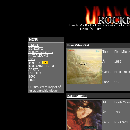
Bands:
A
-
B
-
C
-
D
-
E
-
F
-
G
-
H
-
I
-
J
-
DEMO´S
-
DIV
MENU
START
Five Miles Out
SENESTE
Titel:
Five Miles
KOMMENTARER
NYE ALBUMS
DVD
År:
1982
TOP 100
TOP ANMELDERE
ÅRSTAL
Genre:
Prog. Roc
EVENTS
SØG
LINKS
Land:
UK
Du skal være logget på
for at anmelde skiver.
Earth Moving
Titel:
Earth Movi
År:
1989
Genre:
Rock/AOR