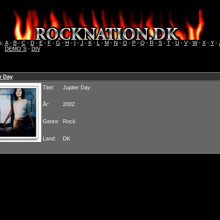
s:
A
-
B
-
C
-
D
-
E
-
F
-
G
-
H
-
I
-
J
-
K
-
L
-
M
-
N
-
O
-
P
-
Q
-
R
-
S
-
T
-
U
-
V
-
W
-
X
-
Y
-
DEMO´S
-
DIV
r Day
Titel:
Jupiter Day
År:
2002
Genre:
Rock
Land:
DK