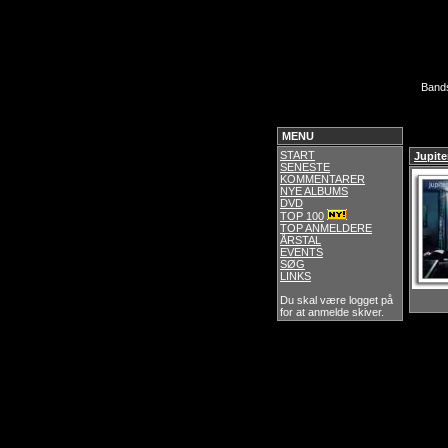
Band
MENU
START
Jupite
SENESTE
KOMMENTARER
NYE ALBUMS
DVD
TOP 100
TOP ANMELDERE
ÅRSTAL
EVENTS
SØG
LINKS
Du skal være logget på
for at anmelde skiver.