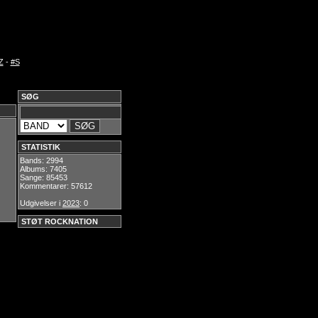
Z
-
#S
SØG
STATISTIK
Bands: 2994
Albums: 7405
Sange: 85453
Kommentarer: 57612
Udgivelser i
2023
: 0
STØT ROCKNATION