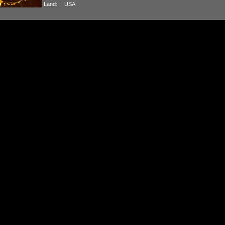
Land:
USA