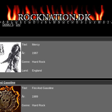
s:
A
-
B
-
C
-
D
-
E
-
F
-
G
-
H
-
I
-
J
-
K
-
L
-
M
-
N
-
O
-
P
-
Q
-
R
-
S
-
T
-
U
-
V
-
W
-
X
-
Y
-
DEMO´S
-
DIV
Titel:
Mercy
År:
1987
Genre:
Hard Rock
Land:
England
nd Gasoline
Titel:
Fire And Gasoline
År:
1989
Genre:
Hard Rock