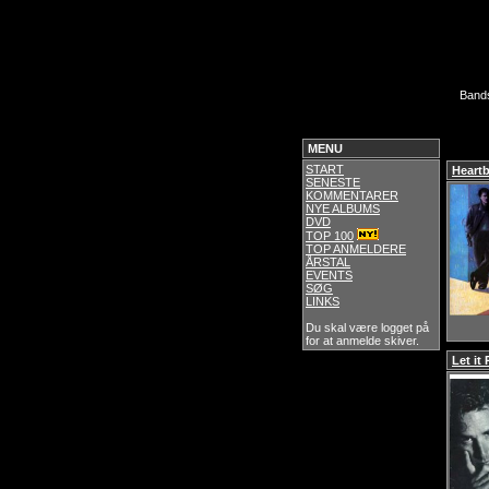
Band
MENU
START
Heartb
SENESTE
KOMMENTARER
NYE ALBUMS
DVD
TOP 100
TOP ANMELDERE
ÅRSTAL
EVENTS
SØG
LINKS
Du skal være logget på
for at anmelde skiver.
Let it 