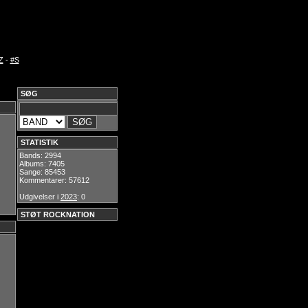
Z
-
#S
SØG
STATISTIK
Bands: 2994
Albums: 7405
Sange: 85453
Kommentarer: 57612
Udgivelser i
2023
: 0
STØT ROCKNATION