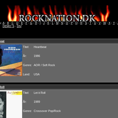
s:
A
-
B
-
C
-
D
-
E
-
F
-
G
-
H
-
I
-
J
-
K
-
L
-
M
-
N
-
O
-
P
-
Q
-
R
-
S
-
T
-
U
-
V
-
W
-
X
-
Y
-
DEMO´S
-
DIV
eat
Titel:
Heartbeat
År:
1986
Genre:
AOR / Soft Rock
Land:
USA
Roll
Titel:
Let it Roll
År:
1989
Genre:
Crossover Pop/Rock