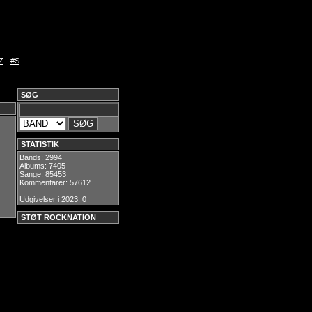
Z
-
#S
SØG
STATISTIK
Bands: 2994
Albums: 7405
Sange: 85453
Kommentarer: 57612
Udgivelser i
2023
: 0
STØT ROCKNATION