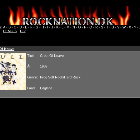
s:
A
-
B
-
C
-
D
-
E
-
F
-
G
-
H
-
I
-
J
-
K
-
L
-
M
-
N
-
O
-
P
-
Q
-
R
-
S
-
T
-
U
-
V
-
W
-
X
-
Y
-
DEMO´S
-
DIV
 Of Knave
Titel:
Crest Of Knave
År:
1987
Genre:
Prog Soft Rock/Hard Rock
Land:
England