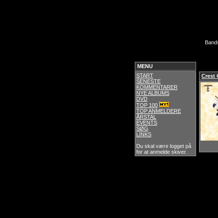
Band
MENU
START
Crest
SENESTE
KOMMENTARER
NYE ALBUMS
DVD
TOP 100
TOP ANMELDERE
ÅRSTAL
EVENTS
SØG
LINKS
Du skal være logget på
for at anmelde skiver.